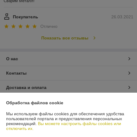
Сварим Металл!
Покупатель
26.03.2021
Отлично
Показать все отзывы
О нас
Контакты
Доставка и оплата
График работы
Обработка файлов cookie
Мы используем файлы cookies для обеспечения удобства
Полная версия сайта
пользователей портала и предоставления персональных
рекомендаций.
Вы можете настроить файлы cookies или
отключить их.
Политика обработки cookies