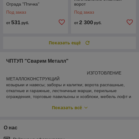
Ограда "Птичка"
ворот
Под заказ
Под заказ
531
2 300
от
руб.
от
руб.
Показать ещё
ЧПТУП "Сварим Металл"
ИЗГОТОВЛЕНИЕ
МЕТАЛЛОКОНСТРУКЦИЙ
козырьки и навесы; заборы и калитки; ворота распашные,
откатные и гаражные, лестничные марши, перильные
ограждения, торговые павильоны и хозблоки, мебель лофт и
садовая, ограды, доборные элементы и многое другое!
Показать всё
ЧПТУП "Сварим Металл"
+375 44 542-04-40 А1
О нас
+375 44 542-00-92 А1
Сайт:
svarim-metall.by/