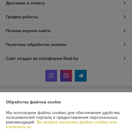
Доставка и оплата
График работы
Полная версия сайта
Политика обработки cookies
Сайт создан на платформе Deal.by
Информация для покупателя
Обработка файлов cookie
Юридическое лицо:
Частное производственно-торговое унитарное
предприятие «Сварим Металл»
Мы используем файлы cookies для обеспечения удобства
246029, г.Гомель, пр.Октября 27/4-2
пользователей портала и предоставления персональных
рекомендаций.
Вы можете настроить файлы cookies или
Регистрационный номер ЕГР: 491340669
отключить их.