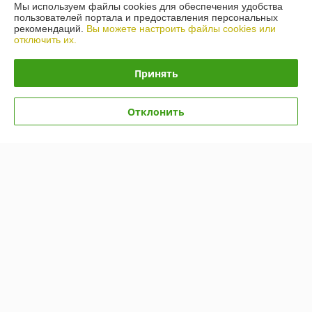
Сварим Металл!
Мы используем файлы cookies для обеспечения удобства
пользователей портала и предоставления персональных
рекомендаций.
Вы можете настроить файлы cookies или
Покупатель
26.03.2021
отключить их.
Отлично
Принять
Показать все отзывы
Отклонить
О нас
Контакты
Доставка и оплата
График работы
Полная версия сайта
Политика обработки cookies