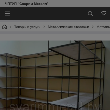
ЧПТУП "Сварим Металл"
Товары и услуги
Металлические стеллажи
Металли