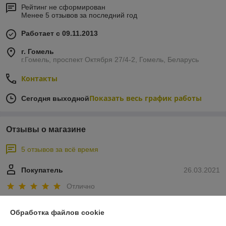
Рейтинг не сформирован
Менее 5 отзывов за последний год
Работает с 09.11.2013
г. Гомель
г.Гомель, проспект Октября 27/4-2, Гомель, Беларусь
Контакты
Показать весь график работы
Сегодня выходной
Отзывы о магазине
5 отзывов за всё время
Покупатель
26.03.2021
Отлично
Всё качественно а главное в оговоренные сроки! Советуем, 
Обработка файлов cookie
рекомендуем, будем обращаться дальше к ребятам в компанию 