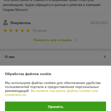
рекомендуем, будем обращаться дальше к ребятам в компанию 
Сварим Металл!
Покупатель
26.03.2021
Отлично
Показать все отзывы
О нас
Контакты
Обработка файлов cookie
Доставка и оплата
Мы используем файлы cookies для обеспечения удобства
пользователей портала и предоставления персональных
рекомендаций.
Вы можете настроить файлы cookies или
График работы
отключить их.
Полная версия сайта
Принять