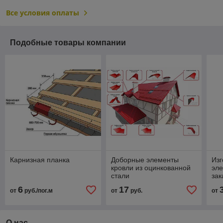
Все условия оплаты
Подобные товары компании
Карнизная планка
Доборные элементы
Изг
кровли из оцинкованной
эле
стали
зак
6
17
от
руб./пог.м
от
руб.
от
О нас