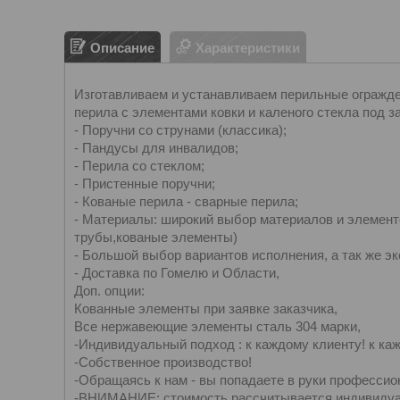
Описание
Характеристики
Изготавливаем и устанавливаем перильные огражде
перила с элементами ковки и каленого стекла под за
- Поручни со струнами (классика);
- Пандусы для инвалидов;
- Перила со стеклом;
- Пристенные поручни;
- Кованые перила - сварные перила;
- Материалы: широкий выбор материалов и элемен
трубы,кованые элементы)
- Большой выбор вариантов исполнения, а так же э
- Доставка по Гомелю и Области,
Доп. опции:
Кованные элементы при заявке заказчика,
Все нержавеющие элементы сталь 304 марки,
-Индивидуальный подход : к каждому клиенту! к ка
-Собственное производство!
-Обращаясь к нам - вы попадаете в руки профессио
-ВНИМАНИЕ: стоимость рассчитывается индивидуа