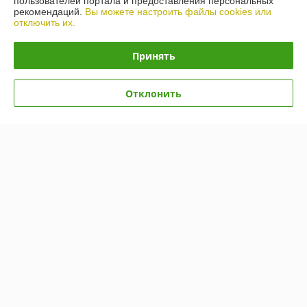
пользователей портала и предоставления персональных
рекомендаций.
Вы можете настроить файлы cookies или
Показать все отзывы
отключить их.
Принять
О нас
Отклонить
Контакты
Доставка и оплата
График работы
Полная версия сайта
Политика обработки cookies
Сайт создан на платформе Deal.by