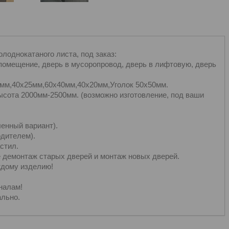
олоднокатаного листа, под заказ:
 помещение, дверь в мусоропровод, дверь в лифтовую, дверь
0мм,40х25мм,60х40мм,40х20мм,Уголок 50х50мм.
ысота 2000мм-2500мм. (возможно изготовление, под ваши
ленный вариант).
одителем).
стил.
же демонтаж старых дверей и монтаж новых дверей.
ждому изделию!
налам!
льно.