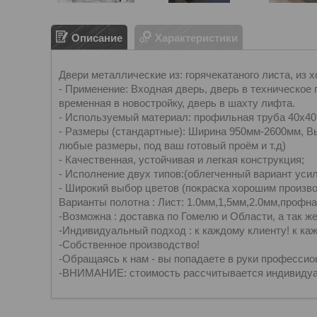
Описание
Характеристики
Двери металлические из: горячекатаного листа, из х
- Применение: Входная дверь, дверь в техническое
временная в новостройку, дверь в шахту лифта.
- Используемый материал: профильная труба 40х4
- Размеры (стандартные): Ширина 950мм-2600мм, В
любые размеры, под ваш готовый проём и т.д)
- Качественная, устойчивая и легкая конструкция;
- Исполнение двух типов:(облегченный вариант уси
- Широкий выбор цветов (покраска хорошим произв
Варианты полотна : Лист: 1.0мм,1,5мм,2.0мм,профна
-Возможна : доставка по Гомелю и Области, а так 
-Индивидуальный подход : к каждому клиенту! к ка
-Собственное производство!
-Обращаясь к нам - вы попадаете в руки профессио
-ВНИМАНИЕ: стоимость рассчитывается индивидуа