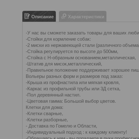
Описание
Характеристики
-У нас вы сможете заказать товары для ваших люб
-Стойки для кормление собак:
-2 миски из нержавеющей стали (различного объема
-Стойка регулируется по высоте до 500мм,
-Стойка с Н-образным основанием,металлическая,
-Штатив для мисок,металлический,
-Правильное положение поддерживает хорошее пищ
Вольеры разных форм и размеров под заказ:
-Крыша из профнастила или мягкая кровля,
-Каркас из профильной трубы или 3Д сетка,
-Пол деревянный настил.
-Цветовая гамма: Большой выбор цветов.
Клетки для дома:
-Клетки сварные,
-Клетки разборные,
- Доставка по Гомелю и Области,
-Индивидуальный подход : к каждому клиенту!
-Обращаясь к нам - вы попадаете в руки профессио