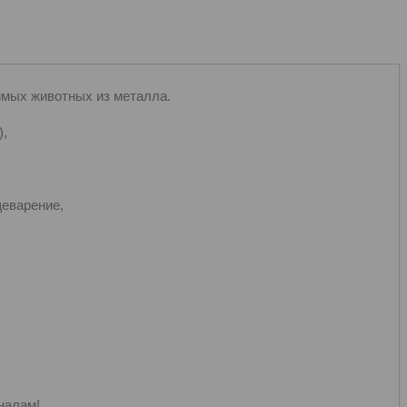
имых животных из металла.
),
еварение,
налам!