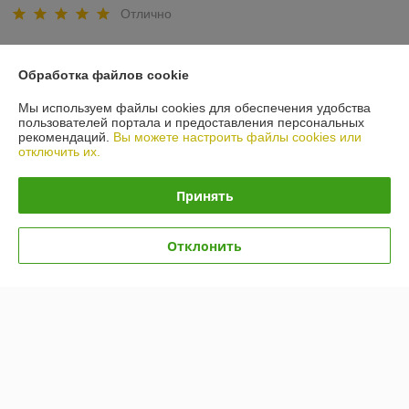
Отлично
Всё качественно а главное в оговоренные сроки! Советуем, 
рекомендуем, будем обращаться дальше к ребятам в компанию 
Обработка файлов cookie
Сварим Металл!
Мы используем файлы cookies для обеспечения удобства
пользователей портала и предоставления персональных
Покупатель
26.03.2021
рекомендаций.
Вы можете настроить файлы cookies или
отключить их.
Отлично
Принять
Показать все отзывы
Отклонить
О нас
Контакты
Доставка и оплата
График работы