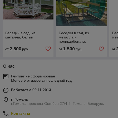
Беседки в сад, из
Беседки в сад, из
Бес
металла, белый
металла и
мет
поликарбоната,
бирюзовый
2 500
1 500
от
руб.
от
руб.
от
О нас
Рейтинг не сформирован
Менее 5 отзывов за последний год
Работает с 09.11.2013
г. Гомель
г.Гомель, проспект Октября 27/4-2, Гомель, Беларусь
Контакты