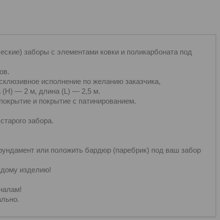
еские) заборы с элементами ковки и поликарбоната под
ов.
ксклюзивное исполнение по желанию заказчика,
H) — 2 м, длина (L) — 2,5 м.
 покрытие и покрытие с патинированием.
старого забора.
фундамент или положить бардюр (паребрик) под ваш забор
ждому изделию!
налам!
льно.