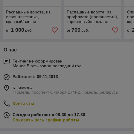
Распашные ворота, из
Распашные ворота, из
Отк
евроштакетника,
профлиста (профнастил),
пр
красный/вишня
коричневый/шоколад
ко
1 000
700
от
руб.
от
руб.
от
О нас
Рейтинг не сформирован
Менее 5 отзывов за последний год
Работает с 09.11.2013
г. Гомель
г.Гомель, проспект Октября 27/4-2, Гомель, Беларусь
Контакты
Сегодня работает с 08:30 до 17:30
Показать весь график работы