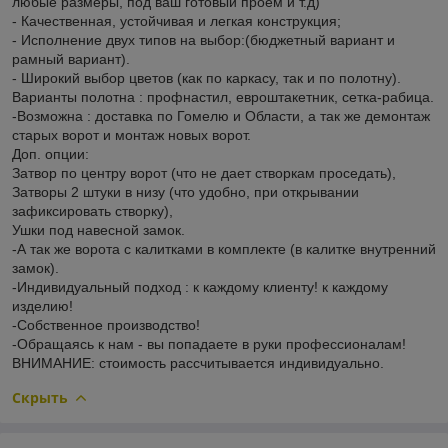
любые размеры, под ваш готовый проём и т.д)
- Качественная, устойчивая и легкая конструкция;
- Исполнение двух типов на выбор:(бюджетный вариант и
рамный вариант).
- Широкий выбор цветов (как по каркасу, так и по полотну).
Варианты полотна : профнастил, евроштакетник, сетка-рабица.
-Возможна : доставка по Гомелю и Области, а так же демонтаж
старых ворот и монтаж новых ворот.
Доп. опции:
Затвор по центру ворот (что не дает створкам проседать),
Затворы 2 штуки в низу (что удобно, при открывании
зафиксировать створку),
Ушки под навесной замок.
-А так же ворота с калитками в комплекте (в калитке внутренний
замок).
-Индивидуальный подход : к каждому клиенту! к каждому
изделию!
-Собственное производство!
-Обращаясь к нам - вы попадаете в руки профессионалам!
ВНИМАНИЕ: стоимость рассчитывается индивидуально.
Скрыть