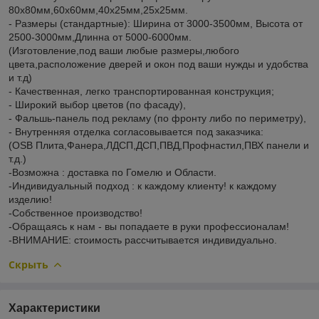
80х80мм,60х60мм,40х25мм,25х25мм.
- Размеры (стандартные): Ширина от 3000-3500мм, Высота от
2500-3000мм,Длинна от 5000-6000мм.
(Изготовление,под ваши любые размеры,любого
цвета,расположение дверей и окон под ваши нужды и удобства
и т.д)
- Качественная, легко транспортированная конструкция;
- Широкий выбор цветов (по фасаду),
- Фальшь-панель под рекламу (по фронту либо по периметру),
- Внутренняя отделка согласовывается под заказчика:
(OSB Плита,Фанера,ЛДСП,ДСП,ПВД,Профнастил,ПВХ панели и
т.д.)
-Возможна : доставка по Гомелю и Области.
-Индивидуальный подход : к каждому клиенту! к каждому
изделию!
-Собственное производство!
-Обращаясь к нам - вы попадаете в руки профессионалам!
-ВНИМАНИЕ: стоимость рассчитывается индивидуально.
Скрыть
Характеристики