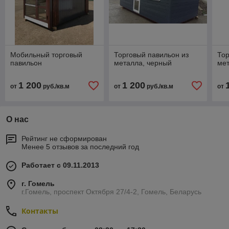
Мобильный торговый
Торговый павильон из
Тор
павильон
металла, черный
мет
1 200
1 200
от
руб./кв.м
от
руб./кв.м
от
О нас
Рейтинг не сформирован
Менее 5 отзывов за последний год
Работает с 09.11.2013
г. Гомель
г.Гомель, проспект Октября 27/4-2, Гомель, Беларусь
Контакты