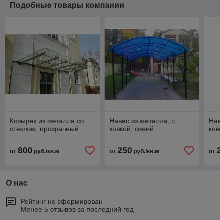
Подобные товары компании
Козырек из металла со
Навес из металла, с
Нав
стеклом, прозрачный
ковкой, синий
ков
800
250
от
руб./кв.м
от
руб./кв.м
от
О нас
Рейтинг не сформирован
Менее 5 отзывов за последний год