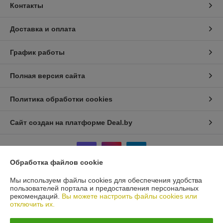
Контакты
Доставка и оплата
График работы
Полная версия сайта
Политика обработки cookies
Сайт создан на платформе Deal.by
Обработка файлов cookie
Мы используем файлы cookies для обеспечения удобства
пользователей портала и предоставления персональных
Информация для покупателя
рекомендаций.
Вы можете настроить файлы cookies или
отключить их.
Юридическое лицо:
Частное производственно-торговое унитарное
предприятие «Сварим Металл»
246029, г.Гомель, пр.Октября 27/4-2