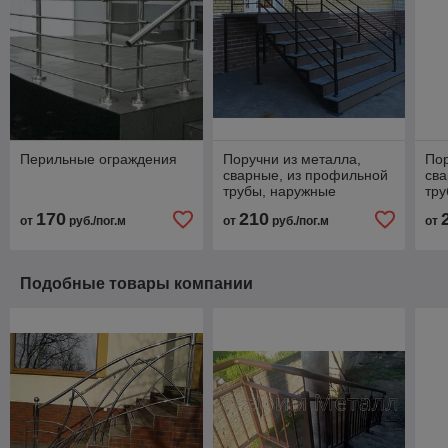
Перильные ограждения
Поручни из металла,
Пор
сварные, из профильной
сва
трубы, наружные
тр
170
210
от
руб./пог.м
от
руб./пог.м
от
Подобные товары компании