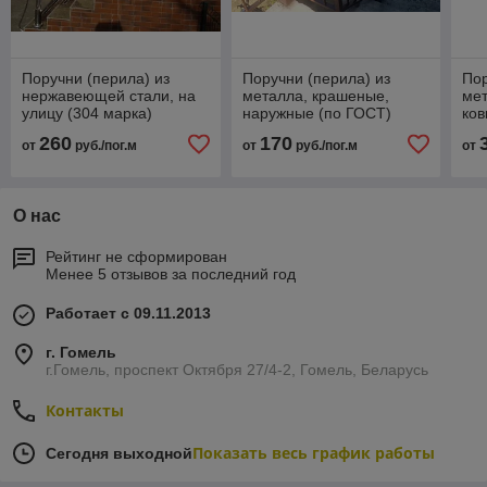
Поручни (перила) из
Поручни (перила) из
Пор
нержавеющей стали, на
металла, крашеные,
мет
улицу (304 марка)
наружные (по ГОСТ)
ков
260
170
от
руб./пог.м
от
руб./пог.м
от
О нас
Рейтинг не сформирован
Менее 5 отзывов за последний год
Работает с 09.11.2013
г. Гомель
г.Гомель, проспект Октября 27/4-2, Гомель, Беларусь
Контакты
Показать весь график работы
Сегодня выходной