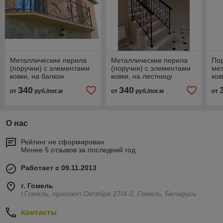
Металлические перила
Металлические перила
Пор
(поручни) с элементами
(поручни) с элементами
мет
ковки, на балкон
ковки, на лестницу
ков
340
340
от
руб./пог.м
от
руб./пог.м
от
О нас
Рейтинг не сформирован
Менее 5 отзывов за последний год
Работает с 09.11.2013
г. Гомель
г.Гомель, проспект Октября 27/4-2, Гомель, Беларусь
Контакты