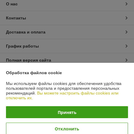
О нас
Контакты
Доставка и оплата
График работы
Полная версия сайта
Обработка файлов cookie
Политика обработки cookies
Мы используем файлы cookies для обеспечения удобства
пользователей портала и предоставления персональных
Сайт создан на платформе Deal.by
рекомендаций.
Вы можете настроить файлы cookies или
отключить их.
Принять
Отклонить
Информация для покупателя