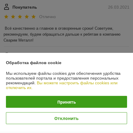
Покупатель
26.03.2021
Отлично
Всё качественно а главное в оговоренные сроки! Советуем, 
рекомендуем, будем обращаться дальше к ребятам в компанию 
Сварим Металл!
Покупатель
26.03.2021
Обработка файлов cookie
Отлично
Мы используем файлы cookies для обеспечения удобства
Показать все отзывы
пользователей портала и предоставления персональных
рекомендаций.
Вы можете настроить файлы cookies или
отключить их.
О нас
Принять
Контакты
Отклонить
Доставка и оплата