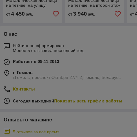
Металлическая лестница
Металлическая лестница
Ме
на тетиве, на улицу
на тетиве, на второй этаж
на 
4 450
3 940
от
руб.
от
руб.
от
О нас
Рейтинг не сформирован
Менее 5 отзывов за последний год
Работает с 09.11.2013
г. Гомель
г.Гомель, проспект Октября 27/4-2, Гомель, Беларусь
Контакты
Показать весь график работы
Сегодня выходной
Отзывы о магазине
5 отзывов за всё время