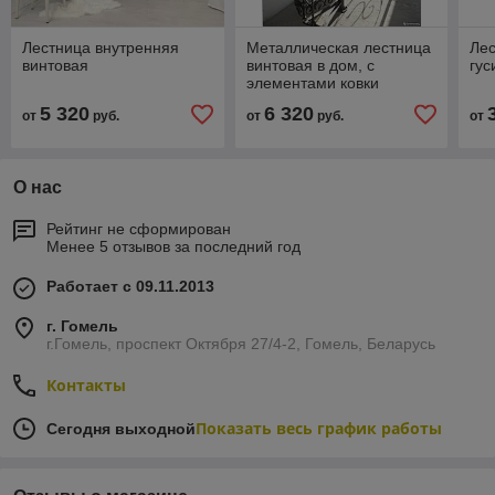
Лестница внутренняя
Металлическая лестница
Лес
винтовая
винтовая в дом, с
гу
элементами ковки
5 320
6 320
от
руб.
от
руб.
от
О нас
Рейтинг не сформирован
Менее 5 отзывов за последний год
Работает с 09.11.2013
г. Гомель
г.Гомель, проспект Октября 27/4-2, Гомель, Беларусь
Контакты
Показать весь график работы
Сегодня выходной