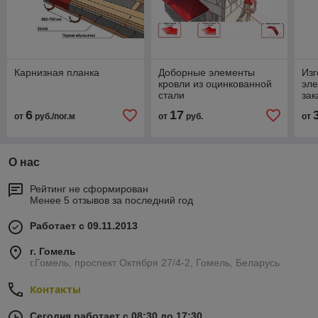
Карнизная планка
Доборные элементы
Изг
кровли из оцинкованной
эле
стали
зак
6
17
от
руб./пог.м
от
руб.
от
О нас
Рейтинг не сформирован
Менее 5 отзывов за последний год
Работает с 09.11.2013
г. Гомель
г.Гомель, проспект Октября 27/4-2, Гомель, Беларусь
Контакты
Сегодня работает с 08:30 до 17:30