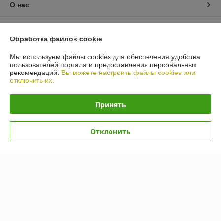
О нас
Контакты
Обработка файлов cookie
Доставка и оплата
Мы используем файлы cookies для обеспечения удобства
пользователей портала и предоставления персональных
рекомендаций.
Вы можете настроить файлы cookies или
График работы
отключить их.
Полная версия сайта
Принять
Политика обработки cookies
Отклонить
Сайт создан на платформе Deal.by
Информация для покупателя