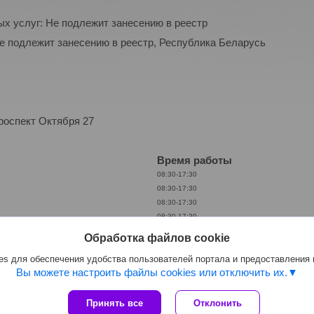
ых услуг: Не подлежит занесению в реестр
Не подлежит занесению в реестр, Республика Беларусь
роспект Октября 27
Время работы
08:30-17:30
08:30-17:30
08:30-17:30
08:30-17:30
08:30-17:30
Обработка файлов cookie
Выходной
s для обеспечения удобства пользователей портала и предоставления
Выходной
Вы можете настроить файлы cookies или отключить их.
Принять все
Отклонить
Сайт создан на платформе Deal.by