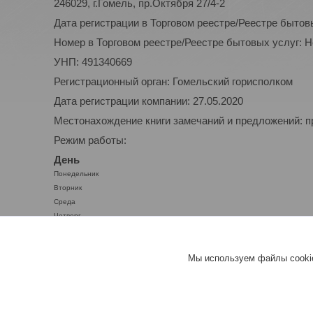
246029, г.Гомель, пр.Октября 27/4-2
Дата регистрации в Торговом реестре/Реестре бытов
Номер в Торговом реестре/Реестре бытовых услуг: 
УНП: 491340669
Регистрационный орган: Гомельский горисполком
Дата регистрации компании: 27.05.2020
Местонахождение книги замечаний и предложений: п
Режим работы:
День
Понедельник
Вторник
Среда
Четверг
Пятница
Суббота
Мы используем файлы cookie
Воскресенье