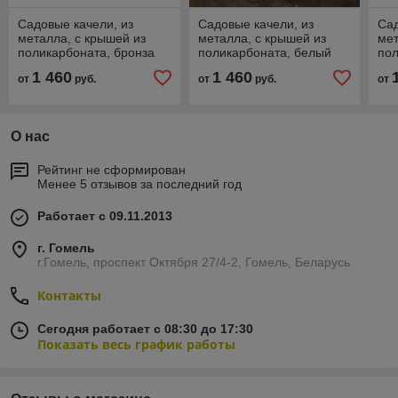
Садовые качели, из
Садовые качели, из
Сад
металла, с крышей из
металла, с крышей из
мет
поликарбоната, бронза
поликарбоната, белый
пол
зол
1 460
1 460
от
руб.
от
руб.
от
О нас
Рейтинг не сформирован
Менее 5 отзывов за последний год
Работает с 09.11.2013
г. Гомель
г.Гомель, проспект Октября 27/4-2, Гомель, Беларусь
Контакты
Сегодня работает с 08:30 до 17:30
Показать весь график работы