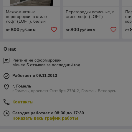
Межкомнатные
Перегородки офисные, в
Пер
перегородки, в стиле
стиле лофт (LOFT)
сти
лофт (LOFT), белый
ко
800
800
от
руб./кв.м
от
руб./кв.м
от
О нас
Рейтинг не сформирован
Менее 5 отзывов за последний год
Работает с 09.11.2013
г. Гомель
г.Гомель, проспект Октября 27/4-2, Гомель, Беларусь
Контакты
Сегодня работает с 08:30 до 17:30
Показать весь график работы