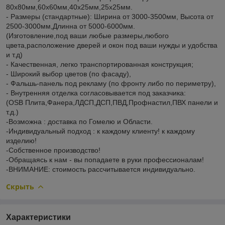
80х80мм,60х60мм,40х25мм,25х25мм.
- Размеры (стандартные): Ширина от 3000-3500мм, Высота от
2500-3000мм,Длинна от 5000-6000мм.
(Изготовление,под ваши любые размеры,любого
цвета,расположение дверей и окон под ваши нужды и удобства
и т.д)
- Качественная, легко транспортированная конструкция;
- Широкий выбор цветов (по фасаду),
- Фальшь-панель под рекламу (по фронту либо по периметру),
- Внутренняя отделка согласовывается под заказчика:
(OSB Плита,Фанера,ЛДСП,ДСП,ПВД,Профнастил,ПВХ панели и
т.д.)
-Возможна : доставка по Гомелю и Области.
-Индивидуальный подход : к каждому клиенту! к каждому
изделию!
-Собственное производство!
-Обращаясь к нам - вы попадаете в руки профессионалам!
-ВНИМАНИЕ: стоимость рассчитывается индивидуально.
Скрыть
Характеристики