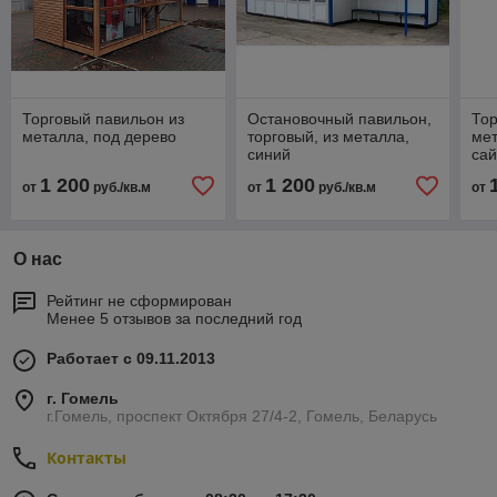
Торговый павильон из
Остановочный павильон,
Тор
металла, под дерево
торговый, из металла,
ме
синий
са
1 200
1 200
от
руб./кв.м
от
руб./кв.м
от
О нас
Рейтинг не сформирован
Менее 5 отзывов за последний год
Работает с 09.11.2013
г. Гомель
г.Гомель, проспект Октября 27/4-2, Гомель, Беларусь
Контакты