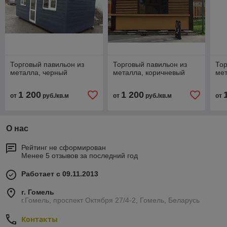
Торговый павильон из
Торговый павильон из
Тор
металла, черный
металла, коричневый
мет
1 200
1 200
от
руб./кв.м
от
руб./кв.м
от
О нас
Рейтинг не сформирован
Менее 5 отзывов за последний год
Работает с 09.11.2013
г. Гомель
г.Гомель, проспект Октября 27/4-2, Гомель, Беларусь
Контакты