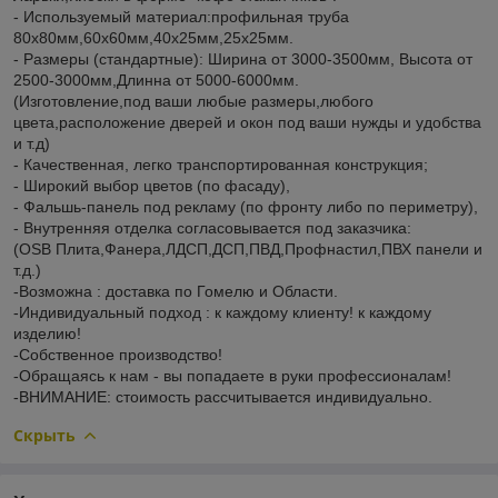
- Используемый материал:профильная труба
80х80мм,60х60мм,40х25мм,25х25мм.
- Размеры (стандартные): Ширина от 3000-3500мм, Высота от
2500-3000мм,Длинна от 5000-6000мм.
(Изготовление,под ваши любые размеры,любого
цвета,расположение дверей и окон под ваши нужды и удобства
и т.д)
- Качественная, легко транспортированная конструкция;
- Широкий выбор цветов (по фасаду),
- Фальшь-панель под рекламу (по фронту либо по периметру),
- Внутренняя отделка согласовывается под заказчика:
(OSB Плита,Фанера,ЛДСП,ДСП,ПВД,Профнастил,ПВХ панели и
т.д.)
-Возможна : доставка по Гомелю и Области.
-Индивидуальный подход : к каждому клиенту! к каждому
изделию!
-Собственное производство!
-Обращаясь к нам - вы попадаете в руки профессионалам!
-ВНИМАНИЕ: стоимость рассчитывается индивидуально.
Скрыть