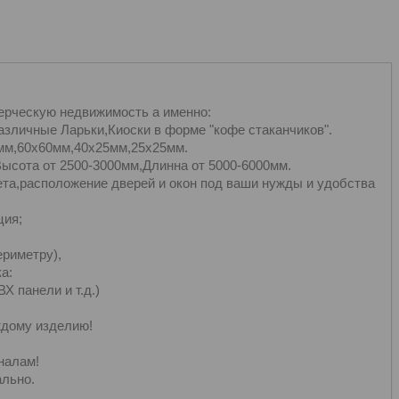
ерческую недвижимость а именно:
зличные Ларьки,Киоски в форме "кофе стаканчиков".
мм,60х60мм,40х25мм,25х25мм.
Высота от 2500-3000мм,Длинна от 5000-6000мм.
та,расположение дверей и окон под ваши нужды и удобства
ция;
ериметру),
а:
 панели и т.д.)
ждому изделию!
налам!
льно.