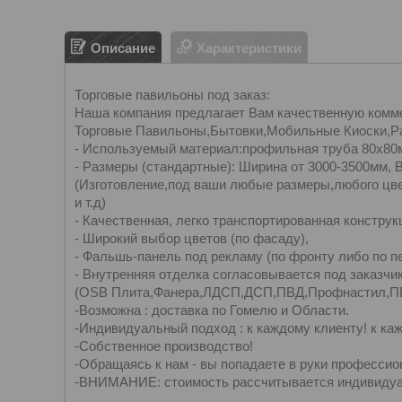
Описание
Характеристики
Торговые павильоны под заказ:
Наша компания предлагает Вам качественную комм
Торговые Павильоны,Бытовки,Мобильные Киоски,Ра
- Используемый материал:профильная труба 80х80
- Размеры (стандартные): Ширина от 3000-3500мм, 
(Изготовление,под ваши любые размеры,любого цве
и т.д)
- Качественная, легко транспортированная конструк
- Широкий выбор цветов (по фасаду),
- Фальшь-панель под рекламу (по фронту либо по п
- Внутренняя отделка согласовывается под заказчик
(OSB Плита,Фанера,ЛДСП,ДСП,ПВД,Профнастил,ПВХ
-Возможна : доставка по Гомелю и Области.
-Индивидуальный подход : к каждому клиенту! к ка
-Собственное производство!
-Обращаясь к нам - вы попадаете в руки профессио
-ВНИМАНИЕ: стоимость рассчитывается индивидуа